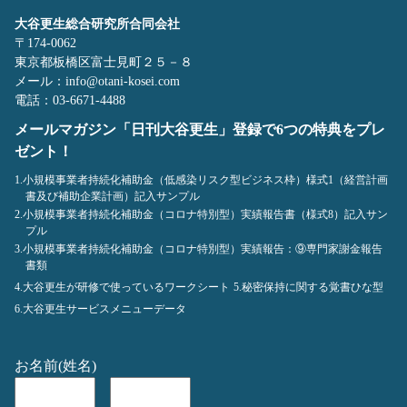
大谷更生総合研究所合同会社
〒174-0062
東京都板橋区富士見町２５－８
メール：info@otani-kosei.com
電話：03-6671-4488
メールマガジン「日刊大谷更生」登録で6つの特典をプレ
ゼント！
1.小規模事業者持続化補助金（低感染リスク型ビジネス枠）様式1（経営計画
書及び補助企業計画）記入サンプル
2.小規模事業者持続化補助金（コロナ特別型）実績報告書（様式8）記入サン
プル
3.小規模事業者持続化補助金（コロナ特別型）実績報告：⑨専門家謝金報告
書類
4.大谷更生が研修で使っているワークシート
5.秘密保持に関する覚書ひな型
6.大谷更生サービスメニューデータ
お名前(姓名)