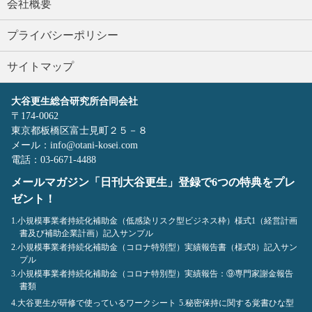
会社概要
プライバシーポリシー
サイトマップ
大谷更生総合研究所合同会社
〒174-0062
東京都板橋区富士見町２５－８
メール：info@otani-kosei.com
電話：03-6671-4488
メールマガジン「日刊大谷更生」登録で6つの特典をプレ
ゼント！
1.小規模事業者持続化補助金（低感染リスク型ビジネス枠）様式1（経営計画
書及び補助企業計画）記入サンプル
2.小規模事業者持続化補助金（コロナ特別型）実績報告書（様式8）記入サン
プル
3.小規模事業者持続化補助金（コロナ特別型）実績報告：⑨専門家謝金報告
書類
4.大谷更生が研修で使っているワークシート
5.秘密保持に関する覚書ひな型