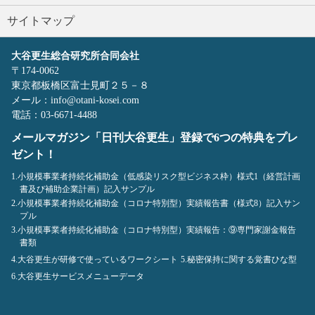
サイトマップ
大谷更生総合研究所合同会社
〒174-0062
東京都板橋区富士見町２５－８
メール：info@otani-kosei.com
電話：03-6671-4488
メールマガジン「日刊大谷更生」登録で6つの特典をプレ
ゼント！
1.小規模事業者持続化補助金（低感染リスク型ビジネス枠）様式1（経営計画
書及び補助企業計画）記入サンプル
2.小規模事業者持続化補助金（コロナ特別型）実績報告書（様式8）記入サン
プル
3.小規模事業者持続化補助金（コロナ特別型）実績報告：⑨専門家謝金報告
書類
4.大谷更生が研修で使っているワークシート
5.秘密保持に関する覚書ひな型
6.大谷更生サービスメニューデータ