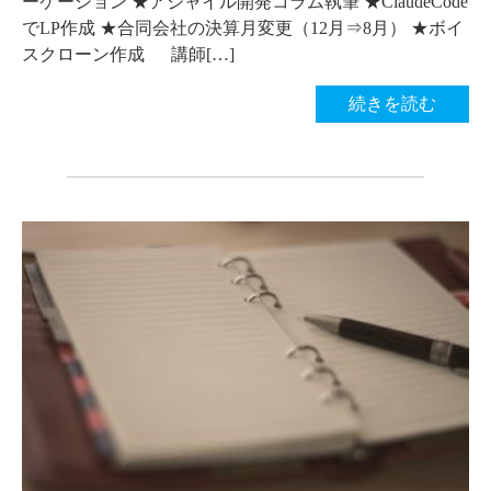
ーケーション ★アジャイル開発コラム執筆 ★ClaudeCode
でLP作成 ★合同会社の決算月変更（12月⇒8月） ★ボイ
スクローン作成 講師[…]
続きを読む