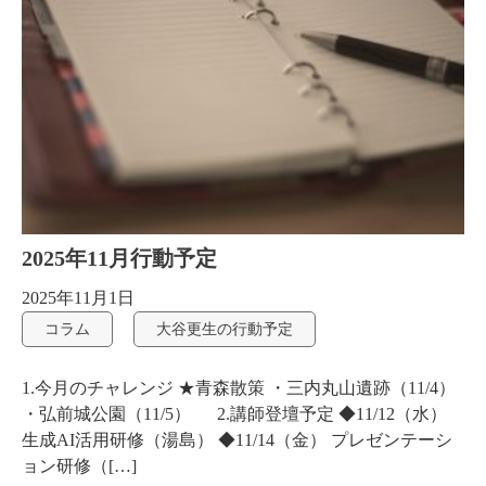
2025年11月行動予定
2025年11月1日
コラム
大谷更生の行動予定
1.今月のチャレンジ ★青森散策 ・三内丸山遺跡（11/4）
・弘前城公園（11/5） 2.講師登壇予定 ◆11/12（水）
生成AI活用研修（湯島） ◆11/14（金） プレゼンテーシ
ョン研修（[…]