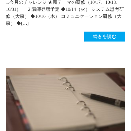
1.今月のチャレンジ ★新テーマの研修（10/17、10/18、
10/31） 2.講師登壇予定 ◆10/14（火） システム思考研
修（大森） ◆10/16（木） コミュニケーション研修（大
森） ◆[…]
続きを読む