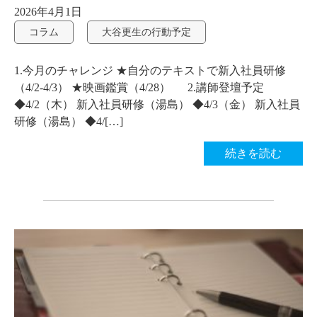
2026年4月1日
コラム
大谷更生の行動予定
1.今月のチャレンジ ★自分のテキストで新入社員研修
（4/2-4/3） ★映画鑑賞（4/28） 2.講師登壇予定
◆4/2（木） 新入社員研修（湯島） ◆4/3（金） 新入社員
研修（湯島） ◆4/[…]
続きを読む