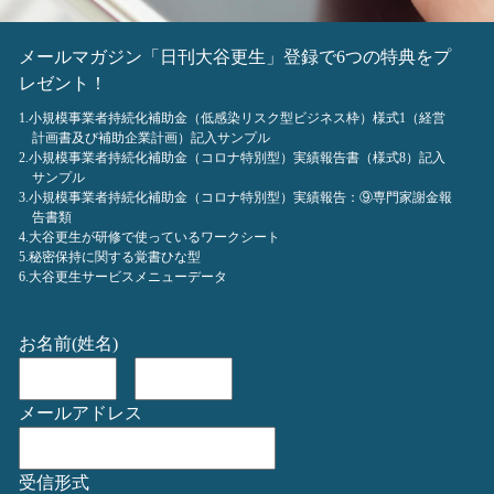
メールマガジン「日刊大谷更生」登録で6つの特典をプ
レゼント！
1.小規模事業者持続化補助金（低感染リスク型ビジネス枠）様式1（経営
計画書及び補助企業計画）記入サンプル
2.小規模事業者持続化補助金（コロナ特別型）実績報告書（様式8）記入
サンプル
3.小規模事業者持続化補助金（コロナ特別型）実績報告：⑨専門家謝金報
告書類
4.大谷更生が研修で使っているワークシート
5.秘密保持に関する覚書ひな型
6.大谷更生サービスメニューデータ
お名前(姓名)
メールアドレス
受信形式