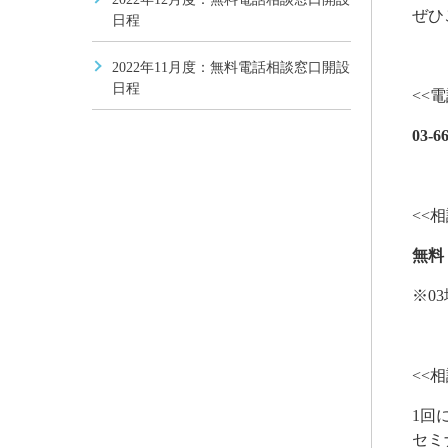
ぜひ
日程
2022年11月度：無料電話相談窓口開設
日程
<<
03-6
<<相
無料
※0
<<
1回
セミ