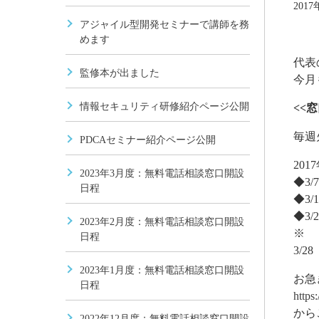
201
アジャイル型開発セミナーで講師を務
めます
代表
監修本が出ました
今月
情報セキュリティ研修紹介ページ公開
<<
毎週火
PDCAセミナー紹介ページ公開
20
2023年3月度：無料電話相談窓口開設
◆3/
日程
◆3/
◆3/
2023年2月度：無料電話相談窓口開設
※
日程
3/
2023年1月度：無料電話相談窓口開設
お急
日程
https
から
2022年12月度：無料電話相談窓口開設