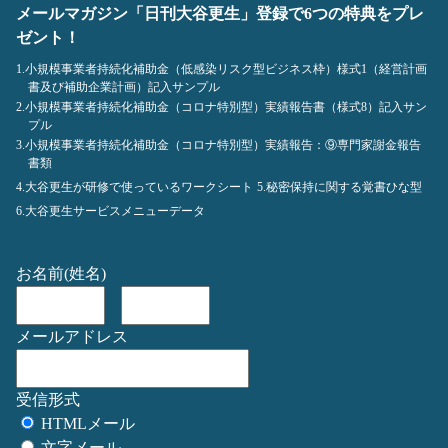
メールマガジン「日刊大谷更生」登録で6つの特典をプレ
ゼント！
1.小規模事業者持続化補助金（低感染リスク型ビジネス枠）様式1（経営計画
書及び補助企業計画）記入サンプル
2.小規模事業者持続化補助金（コロナ特別型）実績報告書（様式8）記入サン
プル
3.小規模事業者持続化補助金（コロナ特別型）実績報告：⑨専門家謝金報告
書類
4.大谷更生が研修で使っているワークシート
5.秘密保持に関する覚書ひな型
6.大谷更生サービスメニューデータ
お名前(姓名)
メールアドレス
受信形式
HTMLメール
文字メール