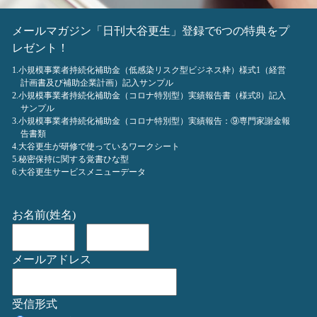
メールマガジン「日刊大谷更生」登録で6つの特典をプ
レゼント！
1.小規模事業者持続化補助金（低感染リスク型ビジネス枠）様式1（経営
計画書及び補助企業計画）記入サンプル
2.小規模事業者持続化補助金（コロナ特別型）実績報告書（様式8）記入
サンプル
3.小規模事業者持続化補助金（コロナ特別型）実績報告：⑨専門家謝金報
告書類
4.大谷更生が研修で使っているワークシート
5.秘密保持に関する覚書ひな型
6.大谷更生サービスメニューデータ
お名前(姓名)
メールアドレス
受信形式