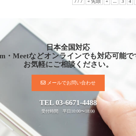
7 / 7
« 先頭
«
...
3
4
日本全国対応
oom・Meetなどオンラインでも対応可能で
お気軽にご相談ください。
メールでお問い合わせ
TEL
03-6671-4488
受付時間 平日10:00〜18:00