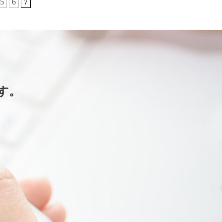
5
6
7
す。