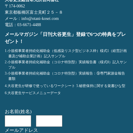
〒174-0062
東京都板橋区富士見町２５－８
メール：info@otani-kosei.com
電話：03-6671-4488
メールマガジン「日刊大谷更生」登録で6つの特典をプレ
ゼント！
1.小規模事業者持続化補助金（低感染リスク型ビジネス枠）様式1（経営計画
書及び補助企業計画）記入サンプル
2.小規模事業者持続化補助金（コロナ特別型）実績報告書（様式8）記入サン
プル
3.小規模事業者持続化補助金（コロナ特別型）実績報告：⑨専門家謝金報告
書類
4.大谷更生が研修で使っているワークシート
5.秘密保持に関する覚書ひな型
6.大谷更生サービスメニューデータ
お名前(姓名)
メールアドレス