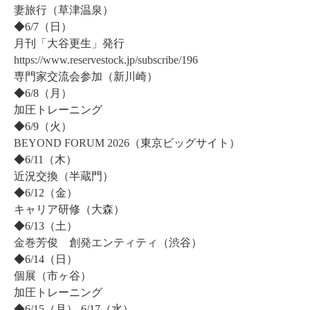
妻旅行（草津温泉）
◆6/7（日）
月刊「大谷更生」発行
https://www.reservestock.jp/subscribe/196
専門家交流会参加（新川崎）
◆6/8（月）
加圧トレーニング
◆6/9（火）
BEYOND FORUM 2026
（東京ビッグサイト）
◆6/11（木）
近況交換（半蔵門）
◆6/12（金）
キャリア研修（大森）
◆6/13（土）
金巻芳俊 創発エンティティ
（渋谷）
◆6/14（日）
個展（市ヶ谷）
加圧トレーニング
◆6/15（月）-6/17（水）