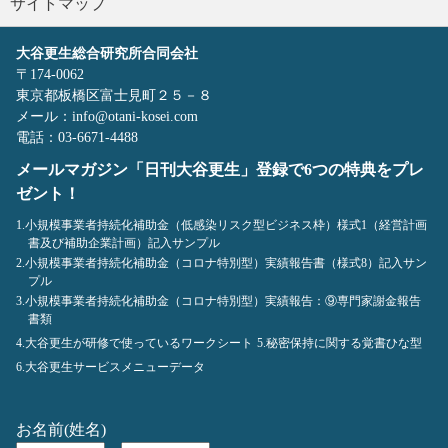
サイトマップ
大谷更生総合研究所合同会社
〒174-0062
東京都板橋区富士見町２５－８
メール：info@otani-kosei.com
電話：03-6671-4488
メールマガジン「日刊大谷更生」登録で6つの特典をプレ
ゼント！
1.小規模事業者持続化補助金（低感染リスク型ビジネス枠）様式1（経営計画
書及び補助企業計画）記入サンプル
2.小規模事業者持続化補助金（コロナ特別型）実績報告書（様式8）記入サン
プル
3.小規模事業者持続化補助金（コロナ特別型）実績報告：⑨専門家謝金報告
書類
4.大谷更生が研修で使っているワークシート
5.秘密保持に関する覚書ひな型
6.大谷更生サービスメニューデータ
お名前(姓名)