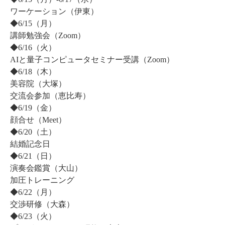
ワーケーション（伊東）
◆6/15（月）
講師勉強会（Zoom）
◆6/16（火）
AIと量子コンピュータセミナー受講（Zoom）
◆6/18（木）
美容院（大塚）
交流会参加（恵比寿）
◆6/19（金）
顔合せ（Meet）
◆6/20（土）
結婚記念日
◆6/21（日）
演奏会鑑賞（大山）
加圧トレーニング
◆6/22（月）
交渉研修（大森）
◆6/23（火）