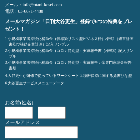
メール：info@otani-kosei.com
電話：03-6671-4488
メールマガジン「日刊大谷更生」登録で6つの特典をプレ
ゼント！
1.小規模事業者持続化補助金（低感染リスク型ビジネス枠）様式1（経営計画
書及び補助企業計画）記入サンプル
2.小規模事業者持続化補助金（コロナ特別型）実績報告書（様式8）記入サン
プル
3.小規模事業者持続化補助金（コロナ特別型）実績報告：⑨専門家謝金報告
書類
4.大谷更生が研修で使っているワークシート
5.秘密保持に関する覚書ひな型
6.大谷更生サービスメニューデータ
お名前(姓名)
メールアドレス