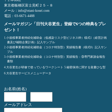
〒174-0062
東京都板橋区富士見町２５－８
メール：info@otani-kosei.com
電話：03-6671-4488
メールマガジン「日刊大谷更生」登録で6つの特典をプレ
ゼント！
1.小規模事業者持続化補助金（低感染リスク型ビジネス枠）様式1（経営計画
書及び補助企業計画）記入サンプル
2.小規模事業者持続化補助金（コロナ特別型）実績報告書（様式8）記入サン
プル
3.小規模事業者持続化補助金（コロナ特別型）実績報告：⑨専門家謝金報告
書類
4.大谷更生が研修で使っているワークシート
5.秘密保持に関する覚書ひな型
6.大谷更生サービスメニューデータ
お名前(姓名)
メールアドレス