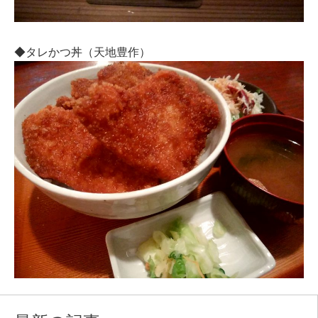
◆タレかつ丼（天地豊作）