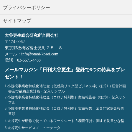
プライバシーポリシー
サイトマップ
大谷更生総合研究所合同会社
〒174-0062
東京都板橋区富士見町２５－８
メール：info@otani-kosei.com
電話：03-6671-4488
メールマガジン「日刊大谷更生」登録で6つの特典をプレ
ゼント！
1.小規模事業者持続化補助金（低感染リスク型ビジネス枠）様式1（経営計画
書及び補助企業計画）記入サンプル
2.小規模事業者持続化補助金（コロナ特別型）実績報告書（様式8）記入サン
プル
3.小規模事業者持続化補助金（コロナ特別型）実績報告：⑨専門家謝金報告
書類
4.大谷更生が研修で使っているワークシート
5.秘密保持に関する覚書ひな型
6.大谷更生サービスメニューデータ