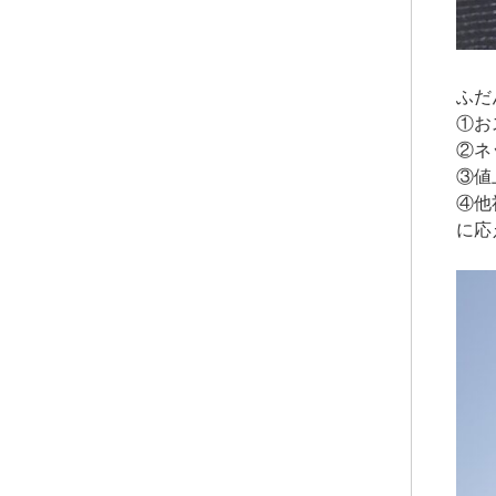
ふだ
①お
②ネ
③値
④他
に応