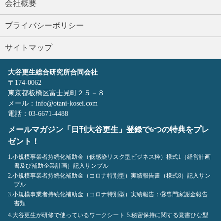
会社概要
プライバシーポリシー
サイトマップ
大谷更生総合研究所合同会社
〒174-0062
東京都板橋区富士見町２５－８
メール：info@otani-kosei.com
電話：03-6671-4488
メールマガジン「日刊大谷更生」登録で6つの特典をプレ
ゼント！
1.小規模事業者持続化補助金（低感染リスク型ビジネス枠）様式1（経営計画
書及び補助企業計画）記入サンプル
2.小規模事業者持続化補助金（コロナ特別型）実績報告書（様式8）記入サン
プル
3.小規模事業者持続化補助金（コロナ特別型）実績報告：⑨専門家謝金報告
書類
4.大谷更生が研修で使っているワークシート
5.秘密保持に関する覚書ひな型