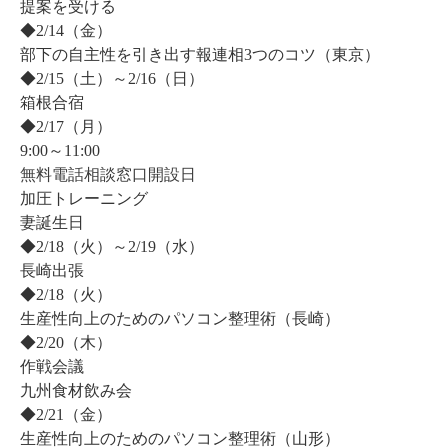
提案を受ける
◆2/14（金）
部下の自主性を引き出す報連相3つのコツ（東京）
◆2/15（土）～2/16（日）
箱根合宿
◆2/17（月）
9:00～11:00
無料電話相談窓口開設日
加圧トレーニング
妻誕生日
◆2/18（火）～2/19（水）
長崎出張
◆2/18（火）
生産性向上のためのパソコン整理術（長崎）
◆2/20（木）
作戦会議
九州食材飲み会
◆2/21（金）
生産性向上のためのパソコン整理術（山形）