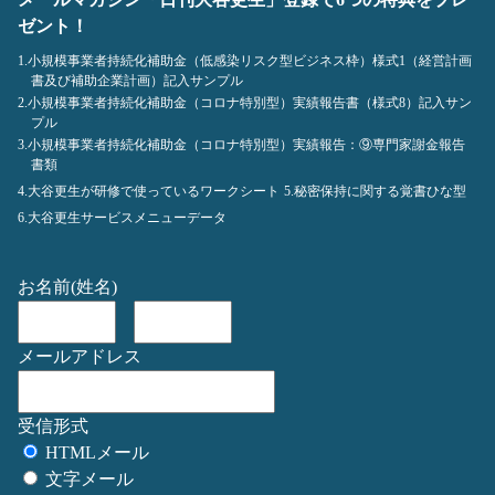
ゼント！
1.小規模事業者持続化補助金（低感染リスク型ビジネス枠）様式1（経営計画
書及び補助企業計画）記入サンプル
2.小規模事業者持続化補助金（コロナ特別型）実績報告書（様式8）記入サン
プル
3.小規模事業者持続化補助金（コロナ特別型）実績報告：⑨専門家謝金報告
書類
4.大谷更生が研修で使っているワークシート
5.秘密保持に関する覚書ひな型
6.大谷更生サービスメニューデータ
お名前(姓名)
メールアドレス
受信形式
HTMLメール
文字メール