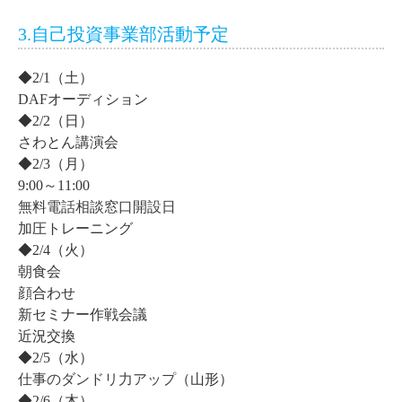
3.自己投資事業部活動予定
◆2/1（土）
DAFオーディション
◆2/2（日）
さわとん講演会
◆2/3（月）
9:00～11:00
無料電話相談窓口開設日
加圧トレーニング
◆2/4（火）
朝食会
顔合わせ
新セミナー作戦会議
近況交換
◆2/5（水）
仕事のダンドリ力アップ
（山形）
◆2/6（木）