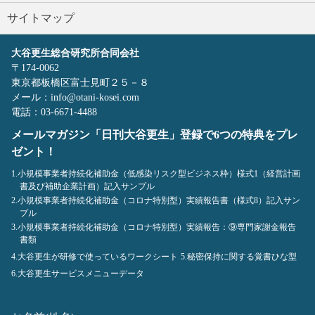
サイトマップ
大谷更生総合研究所合同会社
〒174-0062
東京都板橋区富士見町２５－８
メール：info@otani-kosei.com
電話：03-6671-4488
メールマガジン「日刊大谷更生」登録で6つの特典をプレ
ゼント！
1.小規模事業者持続化補助金（低感染リスク型ビジネス枠）様式1（経営計画
書及び補助企業計画）記入サンプル
2.小規模事業者持続化補助金（コロナ特別型）実績報告書（様式8）記入サン
プル
3.小規模事業者持続化補助金（コロナ特別型）実績報告：⑨専門家謝金報告
書類
4.大谷更生が研修で使っているワークシート
5.秘密保持に関する覚書ひな型
6.大谷更生サービスメニューデータ