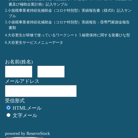
書及び補助企業計画）記入サンプル
2.小規模事業者持続化補助金（コロナ特別型）実績報告書（様式8）記入サン
プル
3.小規模事業者持続化補助金（コロナ特別型）実績報告：⑨専門家謝金報告
書類
4.大谷更生が研修で使っているワークシート
5.秘密保持に関する覚書ひな型
6.大谷更生サービスメニューデータ
お名前(姓名)
メールアドレス
受信形式
HTMLメール
文字メール
powered by ReserveStock