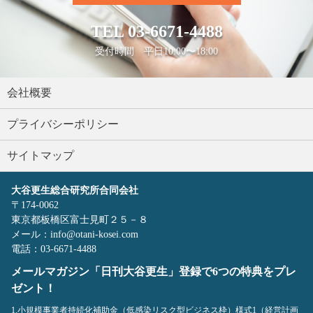
TEL
03-6671-4488
受付時間 平日10:00〜18:00
会社概要
プライバシーポリシー
サイトマップ
大谷更生総合研究所合同会社
〒174-0062
東京都板橋区富士見町２５－８
メール：info@otani-kosei.com
電話：03-6671-4488
メールマガジン「日刊大谷更生」登録で6つの特典をプレ
ゼント！
1.小規模事業者持続化補助金（低感染リスク型ビジネス枠）様式1（経営計画