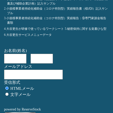
書及び補助企業計画）記入サンプル
2.小規模事業者持続化補助金（コロナ特別型）実績報告書（様式8）記入サン
プル
3.小規模事業者持続化補助金（コロナ特別型）実績報告：⑨専門家謝金報告
書類
4.大谷更生が研修で使っているワークシート
5.秘密保持に関する覚書ひな型
6.大谷更生サービスメニューデータ
お名前(姓名)
メールアドレス
受信形式
HTMLメール
文字メール
powered by ReserveStock