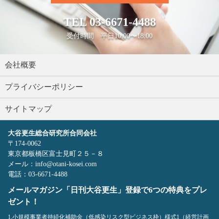
TEL
03-6671-4488
受付時間 平日10:00〜18:00
会社概要
プライバシーポリシー
サイトマップ
大谷更生総合研究所合同会社
〒174-0062
東京都板橋区富士見町２５－８
メール：info@otani-kosei.com
電話：03-6671-4488
メールマガジン「日刊大谷更生」登録で6つの特典をプレ
ゼント！
1.小規模事業者持続化補助金（低感染リスク型ビジネス枠）様式1（経営計画