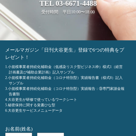
TEL
03-6671-4488
受付時間 平日10:00〜18:00
メールマガジン「日刊大谷更生」登録で6つの特典をプ
レゼント！
1.小規模事業者持続化補助金（低感染リスク型ビジネス枠）様式1（経営
計画書及び補助企業計画）記入サンプル
2.小規模事業者持続化補助金（コロナ特別型）実績報告書（様式8）記入
サンプル
3.小規模事業者持続化補助金（コロナ特別型）実績報告：⑨専門家謝金報
告書類
4.大谷更生が研修で使っているワークシート
5.秘密保持に関する覚書ひな型
6.大谷更生サービスメニューデータ
お名前(姓名)