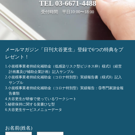
TEL
03-6671-4488
受付時間 平日10:00〜18:00
メールマガジン「日刊大谷更生」登録で6つの特典をプ
レゼント！
1.小規模事業者持続化補助金（低感染リスク型ビジネス枠）様式1（経営
計画書及び補助企業計画）記入サンプル
2.小規模事業者持続化補助金（コロナ特別型）実績報告書（様式8）記入
サンプル
3.小規模事業者持続化補助金（コロナ特別型）実績報告：⑨専門家謝金報
告書類
4.大谷更生が研修で使っているワークシート
5.秘密保持に関する覚書ひな型
6.大谷更生サービスメニューデータ
お名前(姓名)