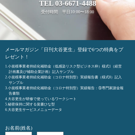
TEL
03-6671-4488
受付時間 平日10:00〜18:00
メールマガジン「日刊大谷更生」登録で6つの特典をプ
レゼント！
1.小規模事業者持続化補助金（低感染リスク型ビジネス枠）様式1（経営
計画書及び補助企業計画）記入サンプル
2.小規模事業者持続化補助金（コロナ特別型）実績報告書（様式8）記入
サンプル
3.小規模事業者持続化補助金（コロナ特別型）実績報告：⑨専門家謝金報
告書類
4.大谷更生が研修で使っているワークシート
5.秘密保持に関する覚書ひな型
6.大谷更生サービスメニューデータ
お名前(姓名)