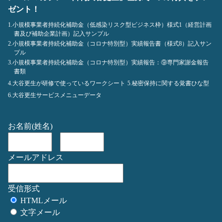
ゼント！
1.小規模事業者持続化補助金（低感染リスク型ビジネス枠）様式1（経営計画
書及び補助企業計画）記入サンプル
2.小規模事業者持続化補助金（コロナ特別型）実績報告書（様式8）記入サン
プル
3.小規模事業者持続化補助金（コロナ特別型）実績報告：⑨専門家謝金報告
書類
4.大谷更生が研修で使っているワークシート
5.秘密保持に関する覚書ひな型
6.大谷更生サービスメニューデータ
お名前(姓名)
メールアドレス
受信形式
HTMLメール
文字メール