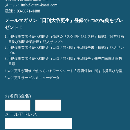
メール：info@otani-kosei.com
電話：03-6671-4488
メールマガジン「日刊大谷更生」登録で6つの特典をプレ
ゼント！
1.小規模事業者持続化補助金（低感染リスク型ビジネス枠）様式1（経営計画
書及び補助企業計画）記入サンプル
2.小規模事業者持続化補助金（コロナ特別型）実績報告書（様式8）記入サン
プル
3.小規模事業者持続化補助金（コロナ特別型）実績報告：⑨専門家謝金報告
書類
4.大谷更生が研修で使っているワークシート
5.秘密保持に関する覚書ひな型
6.大谷更生サービスメニューデータ
お名前(姓名)
メールアドレス