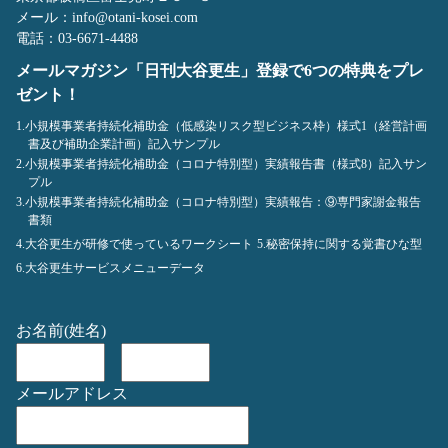
メール：info@otani-kosei.com
電話：03-6671-4488
メールマガジン「日刊大谷更生」登録で6つの特典をプレ
ゼント！
1.小規模事業者持続化補助金（低感染リスク型ビジネス枠）様式1（経営計画
書及び補助企業計画）記入サンプル
2.小規模事業者持続化補助金（コロナ特別型）実績報告書（様式8）記入サン
プル
3.小規模事業者持続化補助金（コロナ特別型）実績報告：⑨専門家謝金報告
書類
4.大谷更生が研修で使っているワークシート
5.秘密保持に関する覚書ひな型
6.大谷更生サービスメニューデータ
お名前(姓名)
メールアドレス