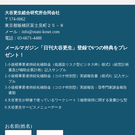
大谷更生総合研究所合同会社
〒174-0062
東京都板橋区富士見町２５－８
メール：info@otani-kosei.com
電話：03-6671-4488
メールマガジン「日刊大谷更生」登録で6つの特典をプレ
ゼント！
1.小規模事業者持続化補助金（低感染リスク型ビジネス枠）様式1（経営計画
書及び補助企業計画）記入サンプル
2.小規模事業者持続化補助金（コロナ特別型）実績報告書（様式8）記入サン
プル
3.小規模事業者持続化補助金（コロナ特別型）実績報告：⑨専門家謝金報告
書類
4.大谷更生が研修で使っているワークシート
5.秘密保持に関する覚書ひな型
6.大谷更生サービスメニューデータ
お名前(姓名)