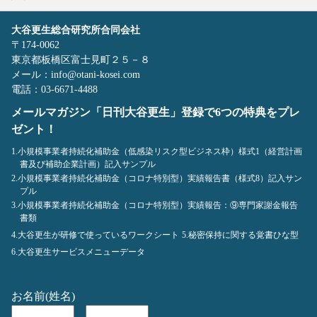
大谷更生総合研究所合同会社
〒174-0062
東京都板橋区富士見町２５－８
メール：info@otani-kosei.com
電話：03-6671-4488
メールマガジン「日刊大谷更生」登録で6つの特典をプレ
ゼント！
1.小規模事業者持続化補助金（低感染リスク型ビジネス枠）様式1（経営計画
書及び補助企業計画）記入サンプル
2.小規模事業者持続化補助金（コロナ特別型）実績報告書（様式8）記入サン
プル
3.小規模事業者持続化補助金（コロナ特別型）実績報告：⑨専門家謝金報告
書類
4.大谷更生が研修で使っているワークシート
5.秘密保持に関する覚書ひな型
6.大谷更生サービスメニューデータ
お名前(姓名)