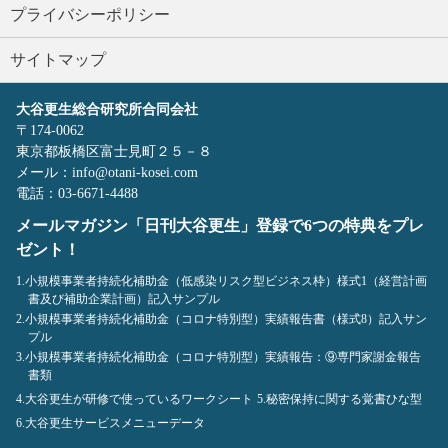
プライバシーポリシー
サイトマップ
大谷更生総合研究所合同会社
〒174-0062
東京都板橋区富士見町２５－８
メール：info@otani-kosei.com
電話：03-6671-4488
メールマガジン「日刊大谷更生」登録で6つの特典をプレ
ゼント！
1.小規模事業者持続化補助金（低感染リスク型ビジネス枠）様式1（経営計画
書及び補助企業計画）記入サンプル
2.小規模事業者持続化補助金（コロナ特別型）実績報告書（様式8）記入サン
プル
3.小規模事業者持続化補助金（コロナ特別型）実績報告：⑨専門家謝金報告
書類
4.大谷更生が研修で使っているワークシート
5.秘密保持に関する覚書ひな型
6.大谷更生サービスメニューデータ