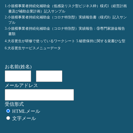
1.小規模事業者持続化補助金（低感染リスク型ビジネス枠）様式1（経営計画
書及び補助企業計画）記入サンプル
2.小規模事業者持続化補助金（コロナ特別型）実績報告書（様式8）記入サン
プル
3.小規模事業者持続化補助金（コロナ特別型）実績報告：⑨専門家謝金報告
書類
4.大谷更生が研修で使っているワークシート
5.秘密保持に関する覚書ひな型
6.大谷更生サービスメニューデータ
お名前(姓名)
メールアドレス
受信形式
HTMLメール
文字メール