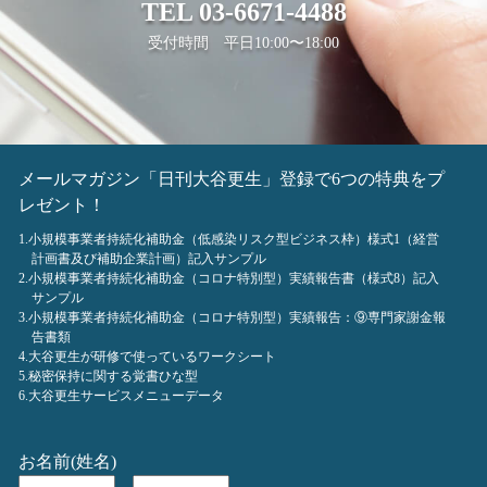
TEL
03-6671-4488
受付時間 平日10:00〜18:00
メールマガジン「日刊大谷更生」登録で6つの特典をプ
レゼント！
1.小規模事業者持続化補助金（低感染リスク型ビジネス枠）様式1（経営
計画書及び補助企業計画）記入サンプル
2.小規模事業者持続化補助金（コロナ特別型）実績報告書（様式8）記入
サンプル
3.小規模事業者持続化補助金（コロナ特別型）実績報告：⑨専門家謝金報
告書類
4.大谷更生が研修で使っているワークシート
5.秘密保持に関する覚書ひな型
6.大谷更生サービスメニューデータ
お名前(姓名)