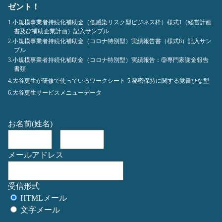
ゼント！
1.小規模事業者持続化補助金（低感染リスク型ビジネス枠）様式1（経営計画
書及び補助企業計画）記入サンプル
2.小規模事業者持続化補助金（コロナ特別型）実績報告書（様式8）記入サン
プル
3.小規模事業者持続化補助金（コロナ特別型）実績報告：⑨専門家謝金報告
書類
4.大谷更生が研修で使っているワークシート
5.秘密保持に関する覚書ひな型
6.大谷更生サービスメニューデータ
お名前(姓名)
メールアドレス
受信形式
HTMLメール
文字メール