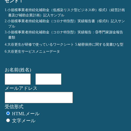
ゼント！
1.小規模事業者持続化補助金（低感染リスク型ビジネス枠）様式1（経営計画
書及び補助企業計画）記入サンプル
2.小規模事業者持続化補助金（コロナ特別型）実績報告書（様式8）記入サン
プル
3.小規模事業者持続化補助金（コロナ特別型）実績報告：⑨専門家謝金報告
書類
4.大谷更生が研修で使っているワークシート
5.秘密保持に関する覚書ひな型
6.大谷更生サービスメニューデータ
お名前(姓名)
メールアドレス
受信形式
HTMLメール
文字メール