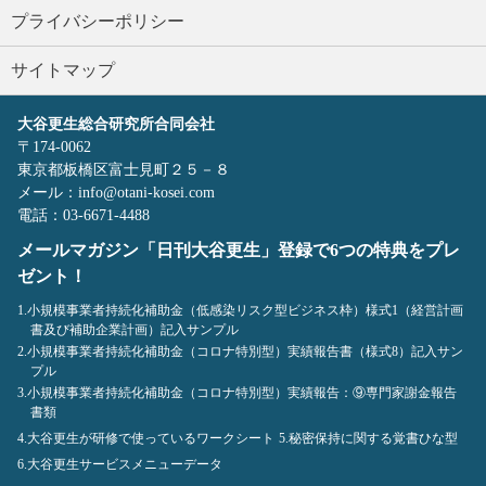
プライバシーポリシー
サイトマップ
大谷更生総合研究所合同会社
〒174-0062
東京都板橋区富士見町２５－８
メール：info@otani-kosei.com
電話：03-6671-4488
メールマガジン「日刊大谷更生」登録で6つの特典をプレ
ゼント！
1.小規模事業者持続化補助金（低感染リスク型ビジネス枠）様式1（経営計画
書及び補助企業計画）記入サンプル
2.小規模事業者持続化補助金（コロナ特別型）実績報告書（様式8）記入サン
プル
3.小規模事業者持続化補助金（コロナ特別型）実績報告：⑨専門家謝金報告
書類
4.大谷更生が研修で使っているワークシート
5.秘密保持に関する覚書ひな型
6.大谷更生サービスメニューデータ